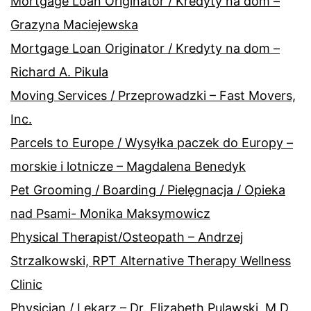
Mortgage Loan Originator / Kredyty na dom –
Grazyna Maciejewska
Mortgage Loan Originator / Kredyty na dom –
Richard A. Pikula
Moving Services / Przeprowadzki – Fast Movers,
Inc.
Parcels to Europe / Wysyłka paczek do Europy –
morskie i lotnicze – Magdalena Benedyk
Pet Grooming / Boarding / Pielęgnacja / Opieka
nad Psami- Monika Maksymowicz
Physical Therapist/Osteopath – Andrzej
Strzalkowski, RPT Alternative Therapy Wellness
Clinic
Physician / Lekarz – Dr. Elizabeth Pulawski, M.D.