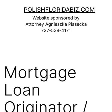
Skip
POLISHFLORIDABIZ.COM
to
Website sponsored by
content
Attorney Agnieszka Piasecka
727-538-4171
Mortgage
Loan
Originator /