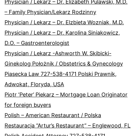
Physician / Lekarz – Dr. Elizabeth Pulawski, M.D.
– Family Physician/Lekarz Rodzinny
Physician / Lekarz – Dr. Elzbieta Wozniak, M.D.
Physician / Lekarz – Dr. Karolina Siniakowicz,
D.O. – Gastroenterologist
Physician / Lekarz -Ashworth W. Skibicki-
Ginekolog Położnik / Obstetrics & Gynecology
Piasecka Law 727-538-4171 Polski Prawnik,
Adwokat, Floryda, USA
Piotr ‘Peter’ Piekarz – Mortgage Loan Originator
for foreign buyers
Polish – American Restaurant / Polska
Restauracja “Artur’s Restaurant” – Englewood, FL
Polish Accident Attorney 727-538-4171