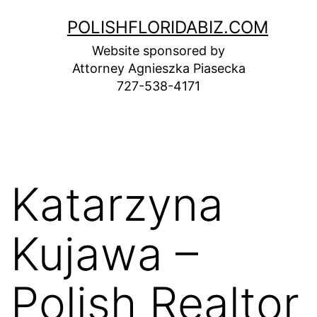
Skip
POLISHFLORIDABIZ.COM
to
Website sponsored by
content
Attorney Agnieszka Piasecka
727-538-4171
Katarzyna
Kujawa –
Polish Realtor