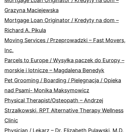
Mortgage Loan Originator / Kredyty na dom –
Grazyna Maciejewska
Mortgage Loan Originator / Kredyty na dom –
Richard A. Pikula
Moving Services / Przeprowadzki – Fast Movers,
Inc.
Parcels to Europe / Wysyłka paczek do Europy –
morskie i lotnicze – Magdalena Benedyk
Pet Grooming / Boarding / Pielęgnacja / Opieka
nad Psami- Monika Maksymowicz
Physical Therapist/Osteopath – Andrzej
Strzalkowski, RPT Alternative Therapy Wellness
Clinic
Physician / Lekarz – Dr. Elizabeth Pulawski, M.D.