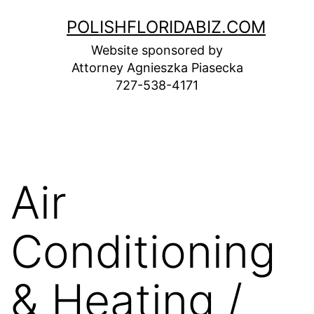
Skip
POLISHFLORIDABIZ.COM
to
Website sponsored by
content
Attorney Agnieszka Piasecka
727-538-4171
Air
Conditioning
& Heating /