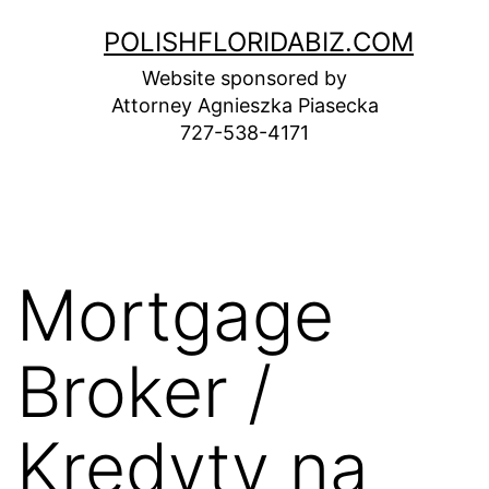
Skip
POLISHFLORIDABIZ.COM
to
Website sponsored by
content
Attorney Agnieszka Piasecka
727-538-4171
Mortgage
Broker /
Kredyty na