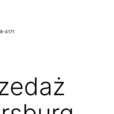
38-4171
rzedaż
ersburg