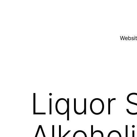
Skip
to
content
Websit
Liquor 
Alkoholi