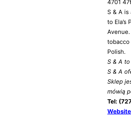
4701 47t
S & A is
to Ela’s
Avenue. 
tobacco 
Polish.
S & A to
S & A of
Sklep je
mówią p
Tel: (72
Website 