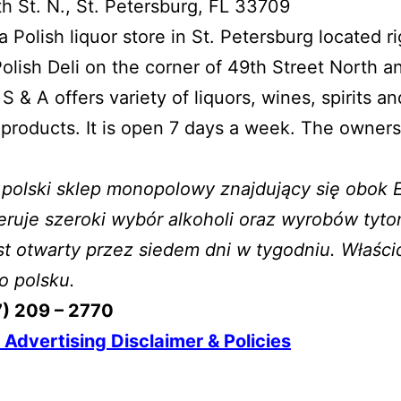
h St. N., St. Petersburg, FL 33709
 a Polish liquor store in St. Petersburg located r
 Polish Deli on the corner of 49th Street North a
S & A offers variety of liquors, wines, spirits an
products. It is open 7 days a week. The owner
 polski sklep monopolowy znajdujący się obok El
eruje szeroki wybór alkoholi oraz wyrobów tyt
st otwarty przez siedem dni w tygodniu. Właści
o polsku.
7) 209 – 2770
Advertising Disclaimer & Policies