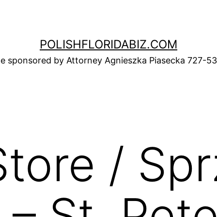
POLISHFLORIDABIZ.COM
e sponsored by Attorney Agnieszka Piasecka 727-5
Store / Sp
 – St. Pet