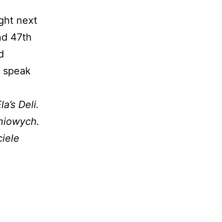
ight next
nd 47th
d
s speak
a’s Deli.
oniowych.
ciele