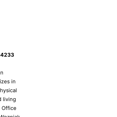
 34233
in
izes in
physical
 living
. Office