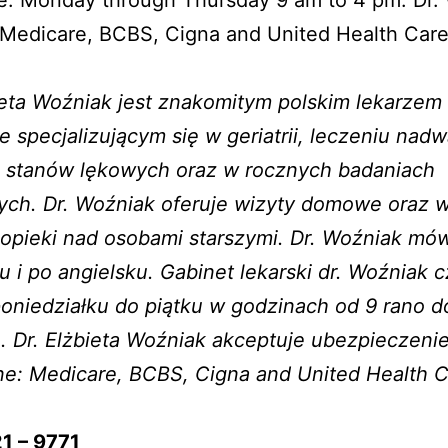
e: Monday through Thursday 9 am to 4 pm. Dr.
Medicare, BCBS, Cigna and United Health Care
ieta Woźniak jest znakomitym polskim lekarzem
e specjalizującym się w geriatrii, leczeniu nadw
, stanów lękowych oraz w rocznych badaniach
ych. Dr. Woźniak oferuje wizyty domowe oraz 
pieki nad osobami starszymi. Dr. Woźniak mów
u i po angielsku. Gabinet lekarski dr. Woźniak 
poniedziałku do piątku w godzinach od 9 rano d
. Dr. Elżbieta Woźniak akceptuje ubezpieczeni
e: Medicare, BCBS, Cigna and United Health C
1 – 9771