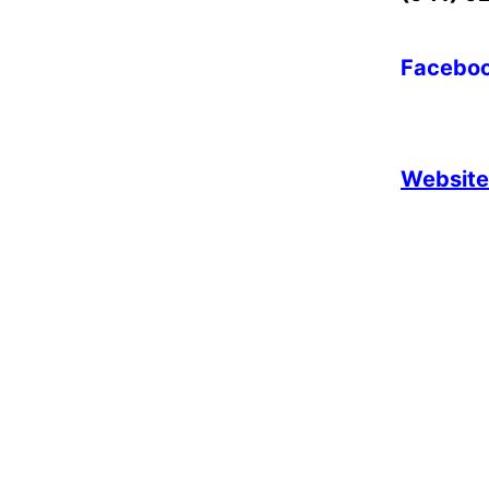
–
Facebo
–
–
–
Website 