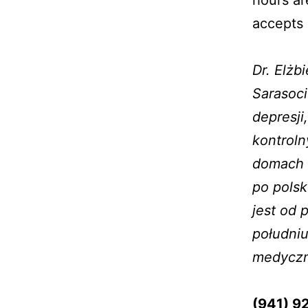
hours ar
accepts 
–
Dr. Elżb
Sarasoci
depresji
kontroln
domach o
po polsk
jest od 
południu
medyczn
–
(941) 92