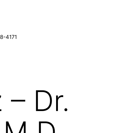
38-4171
 – Dr.
 M.D.