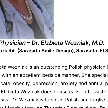
Physician – Dr. Elzbieta Wozniak, M.D.
–
rk Rd. (Sarasota Smile Design), Sarasota, Fl
ieta Wozniak is an outstanding Polish physician 
 with an excellent bedside manner. She special
c care, obesity, depression, anxiety and annual 
. Elzbieta Wozniak does house calls and assisted
visits. Dr. Wozniak is fluent in Polish and English