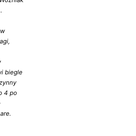
 Wozniak
.
 w
agi,
w
i biegle
czynny
o 4 po
e
are.