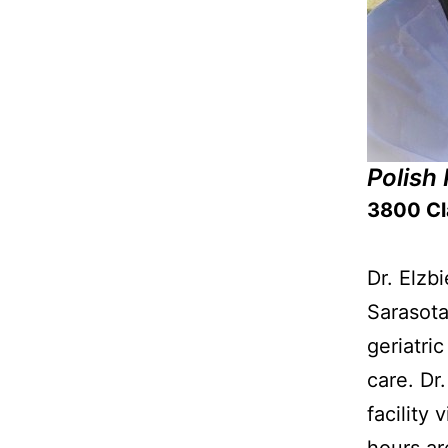
Polish 
3800 Cla
–
Dr. Elzb
Sarasota
geriatri
care. Dr
facility 